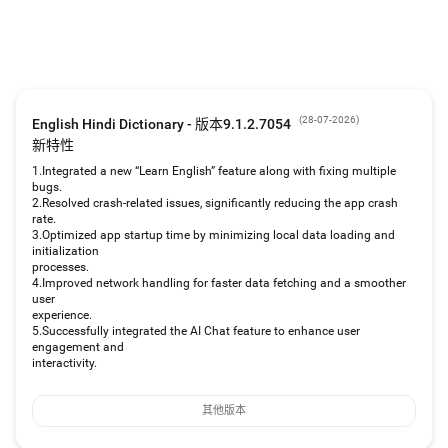
备考词汇
HinKhoj 词典为专业人士、学生和学者提供单词卡片、词汇学习视频和词库。
学生可以使用这款免费词典来提升词汇量，备战 SSC、IBPS、银行 PO 和各种
竞争性考试。
全新：基于 AI 的英语口语练习
(
28-07-2026
)
English Hindi Dictionary - 版本9.1.2.7054
别再犹豫，开始说英语吧！我们的 AI 教练将帮助您练习真实的英语对话，并提
新特性
供即时反馈。
1.Integrated a new “Learn English” feature along with fixing multiple
bugs.
互动式 AI 对话：在各种场景中练习口语——旅行、面试、日常生活等等。
2.Resolved crash-related issues, significantly reducing the app crash
即时反馈：实时纠正您的发音和语法错误。
rate.
流利度追踪：人工智能引导您掌握自然句型，见证您的英语水平稳步提升。
3.Optimized app startup time by minimizing local data loading and
立即下载 HinKhoj，迈向流利英语的第一步。
initialization
processes.
更多信息及使用我们的在线词典，请访问：https://hinkhojdictionary.com
4.Improved network handling for faster data fetching and a smoother
user
如有任何建议，欢迎随时联系我们：info@hinkhojdictionary.com
experience.
5.Successfully integrated the AI Chat feature to enhance user
engagement and
interactivity.
其他版本