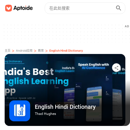
AD
>
>
>
主页
Android应用
教育
English Hindi Dictionary
English Hindi Dictionary
Thad Hughes