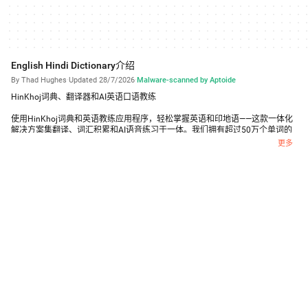
English Hindi Dictionary介绍
By Thad Hughes
·
Updated 28/7/2026
·
Malware-scanned by Aptoide
HinKhoj词典、翻译器和AI英语口语教练
使用HinKhoj词典和英语教练应用程序，轻松掌握英语和印地语——这款一体化
解决方案集翻译、词汇积累和AI语音练习于一体。我们拥有超过50万个单词的
庞大数据库，提供释义、同义词、反义词和真实语境中的用法示例，确保您不
更多
仅能记住单词，更能真正掌握它们。
积累词汇
HinKhoj词典是下载量最高、最受欢迎的应用程序之一，收录了数十万个英语、
印地语和其他印度语言单词。它通过每日单词释义、每日单词提醒、词汇视频
以及猜词游戏、拼字游戏和填字游戏等文字游戏，帮助您积累词汇。此外，该
应用程序还配备拼写检查和音频发音工具，帮助您提升词汇量和发音。
印地语-英语词典及翻译
HinKhoj 词典是印度下载量最高的印地语-英语和英语-印地语词典应用之一。快
速准确地将印地语单词翻译成英语。您可以直接输入印地语或英语，并立即查
找释义——非常适合阅读日报或轻松理解英语内容。