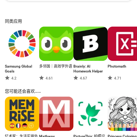
同类应用
Samsung Global
多邻国｜高效学外语
Brainly: AI
Photomath
Goals
Homework Helper
4.2
4.61
4.67
4.71
您可能还会喜欢……
忆术家：生活实用外
Mathway
PictureThis: 拍照识
Princess Coloring